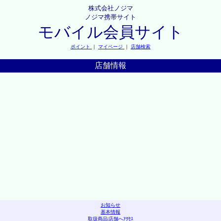
株式会社ノジマ
ノジマ携帯サイト
モバイル会員サイト
ポイント
｜
マイページ
｜
店舗検索
店舗情報
お知らせ
基本情報
取扱商品
|
店舗へｱｸｾｽ