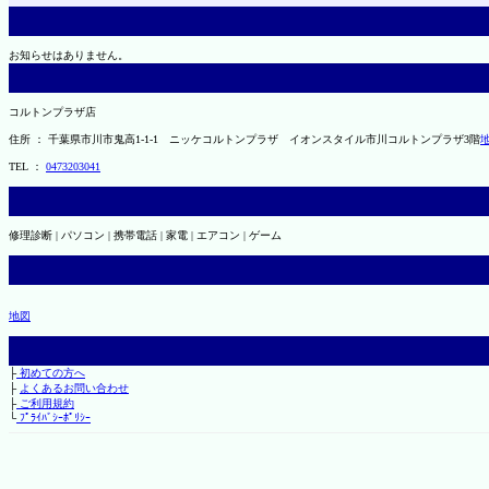
お知らせはありません。
コルトンプラザ店
住所 ： 千葉県市川市鬼高1-1-1 ニッケコルトンプラザ イオンスタイル市川コルトンプラザ3階
TEL ：
0473203041
修理診断 | パソコン | 携帯電話 | 家電 | エアコン | ゲーム
地図
├
初めての方へ
├
よくあるお問い合わせ
├
ご利用規約
└
ﾌﾟﾗｲﾊﾞｼｰﾎﾟﾘｼｰ