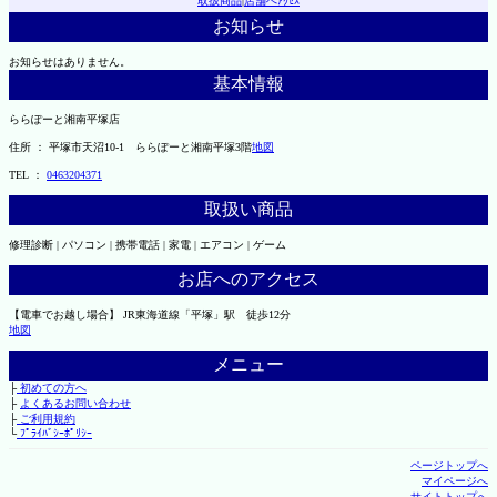
取扱商品
|
店舗へｱｸｾｽ
お知らせ
お知らせはありません。
基本情報
ららぽーと湘南平塚店
住所 ： 平塚市天沼10-1 ららぽーと湘南平塚3階
地図
TEL ：
0463204371
取扱い商品
修理診断 | パソコン | 携帯電話 | 家電 | エアコン | ゲーム
お店へのアクセス
【電車でお越し場合】 JR東海道線「平塚」駅 徒歩12分
地図
メニュー
├
初めての方へ
├
よくあるお問い合わせ
├
ご利用規約
└
ﾌﾟﾗｲﾊﾞｼｰﾎﾟﾘｼｰ
ページトップへ
マイページへ
サイトトップへ