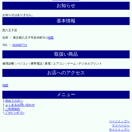
お知らせ
お知らせはありません。
基本情報
西八王子店
住所 ： 東京都八王子市並木町35-1
地図
TEL ：
0426687711
取扱い商品
修理診断 | パソコン | 携帯電話 | 家電 | エアコン | ゲーム | デジタルプリント
お店へのアクセス
地図
メニュー
├
初めての方へ
├
よくあるお問い合わせ
├
ご利用規約
└
ﾌﾟﾗｲﾊﾞｼｰﾎﾟﾘｼｰ
ページトップへ
マイページへ
サイトトップへ