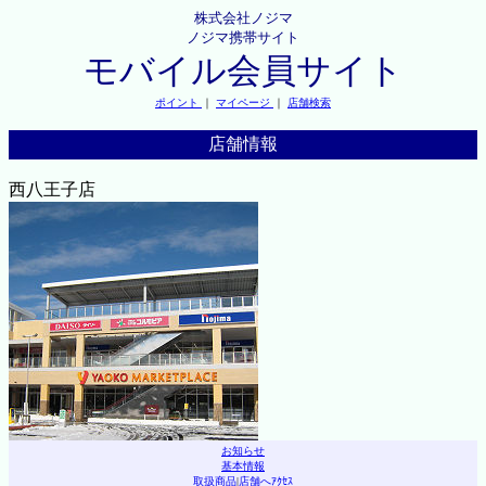
株式会社ノジマ
ノジマ携帯サイト
モバイル会員サイト
ポイント
｜
マイページ
｜
店舗検索
店舗情報
西八王子店
お知らせ
基本情報
取扱商品
|
店舗へｱｸｾｽ