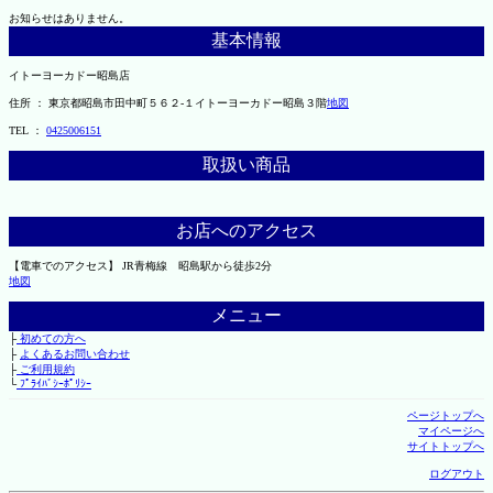
お知らせはありません。
基本情報
イトーヨーカドー昭島店
住所 ： 東京都昭島市田中町５６２-１イトーヨーカドー昭島３階
地図
TEL ：
0425006151
取扱い商品
お店へのアクセス
【電車でのアクセス】 JR青梅線 昭島駅から徒歩2分
地図
メニュー
├
初めての方へ
├
よくあるお問い合わせ
├
ご利用規約
└
ﾌﾟﾗｲﾊﾞｼｰﾎﾟﾘｼｰ
ページトップへ
マイページへ
サイトトップへ
ログアウト