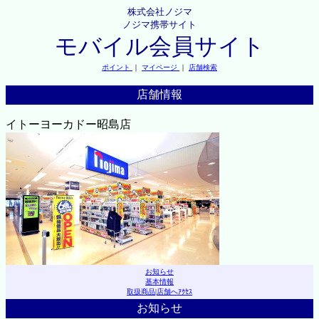
株式会社ノジマ
ノジマ携帯サイト
モバイル会員サイト
ポイント
｜
マイページ
｜
店舗検索
店舗情報
イトーヨーカドー昭島店
お知らせ
基本情報
取扱商品
|
店舗へｱｸｾｽ
お知らせ