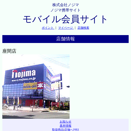
株式会社ノジマ
ノジマ携帯サイト
モバイル会員サイト
ポイント
｜
マイページ
｜
店舗検索
店舗情報
座間店
お知らせ
基本情報
取扱商品
|
店舗へｱｸｾｽ