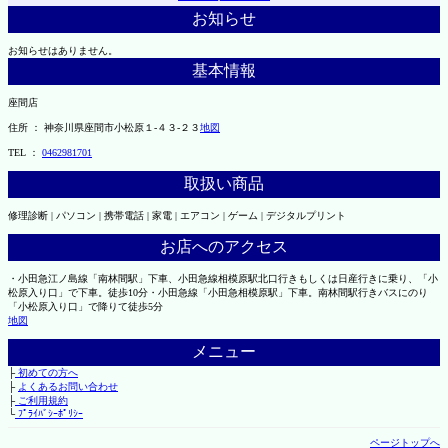
お知らせ
お知らせはありません。
基本情報
座間店
住所 ： 神奈川県座間市小松原１-４３-２３
地図
TEL ：
0462981701
取扱い商品
修理診断 | パソコン | 携帯電話 | 家電 | エアコン | ゲーム | デジタルプリント
お店へのアクセス
・小田急江ノ島線「南林間駅」下車、小田急線相模原駅北口行きもしくは日産行きに乗り、「小
松原入り口」で下車。徒歩10分・小田急線「小田急相模原駅」下車。南林間駅行きバスにのり
「小松原入り口」で降りて徒歩5分
地図
メニュー
├
初めての方へ
├
よくあるお問い合わせ
├
ご利用規約
└
ﾌﾟﾗｲﾊﾞｼｰﾎﾟﾘｼｰ
ページトップへ