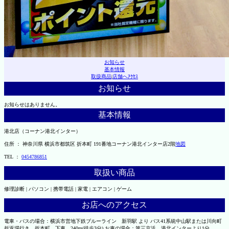
お知らせ
基本情報
取扱商品
|
店舗へｱｸｾｽ
お知らせ
お知らせはありません。
基本情報
港北店（コーナン港北インター）
住所 ： 神奈川県 横浜市都筑区 折本町 191番地コーナン港北インター店2階
地図
TEL ：
0454786851
取扱い商品
修理診断 | パソコン | 携帯電話 | 家電 | エアコン | ゲーム
お店へのアクセス
電車・バスの場合：横浜市営地下鉄ブルーライン 新羽駅 より バス41系統中山駅または川向町
折返場行き、折本町 下車 240m(徒歩3分) お車の場合：第三京浜 港北インターより1分