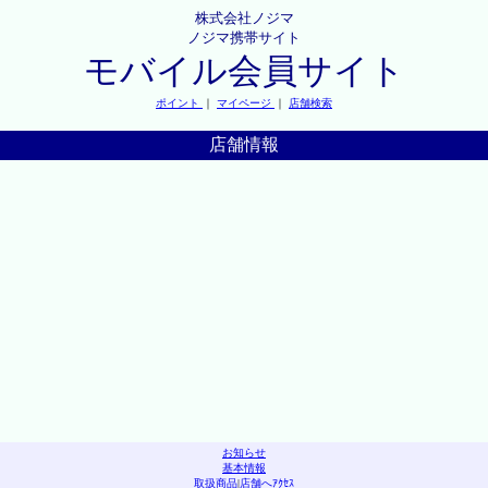
株式会社ノジマ
ノジマ携帯サイト
モバイル会員サイト
ポイント
｜
マイページ
｜
店舗検索
店舗情報
お知らせ
基本情報
取扱商品
|
店舗へｱｸｾｽ