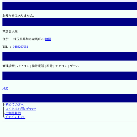
お知らせはありません。
草加舎人店
住所 ： 埼玉県草加市遊馬町2-1
地図
TEL ：
0489267051
修理診断 | パソコン | 携帯電話 | 家電 | エアコン | ゲーム
地図
├
初めての方へ
├
よくあるお問い合わせ
├
ご利用規約
└
ﾌﾟﾗｲﾊﾞｼｰﾎﾟﾘｼｰ