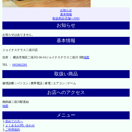
お知らせ
基本情報
取扱商品
|
店舗へｱｸｾｽ
お知らせ
お知らせはありません。
基本情報
ジョイナステラス二俣川店
住所 ： 横浜市旭区二俣川2-50-14ジョイナステラス二俣川 3階
地図
TEL ：
0453662281
取扱い商品
修理診断 | パソコン | 携帯電話 | 家電 | エアコン | ゲーム
お店へのアクセス
相鉄線二俣川駅直結
地図
メニュー
├
初めての方へ
├
よくあるお問い合わせ
├
ご利用規約