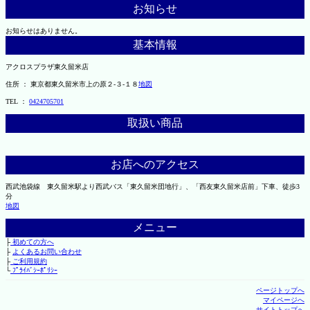
お知らせ
お知らせはありません。
基本情報
アクロスプラザ東久留米店
住所 ： 東京都東久留米市上の原２-３-１８
地図
TEL ：
0424705701
取扱い商品
お店へのアクセス
西武池袋線 東久留米駅より西武バス「東久留米団地行」、「西友東久留米店前」下車、徒歩3
分
地図
メニュー
├
初めての方へ
├
よくあるお問い合わせ
├
ご利用規約
└
ﾌﾟﾗｲﾊﾞｼｰﾎﾟﾘｼｰ
ページトップへ
マイページへ
サイトトップへ