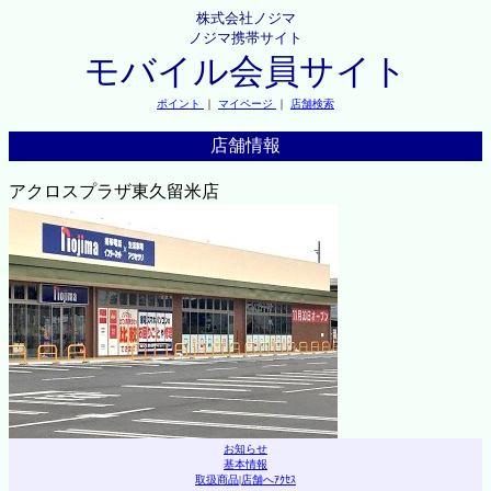
株式会社ノジマ
ノジマ携帯サイト
モバイル会員サイト
ポイント
｜
マイページ
｜
店舗検索
店舗情報
アクロスプラザ東久留米店
お知らせ
基本情報
取扱商品
|
店舗へｱｸｾｽ