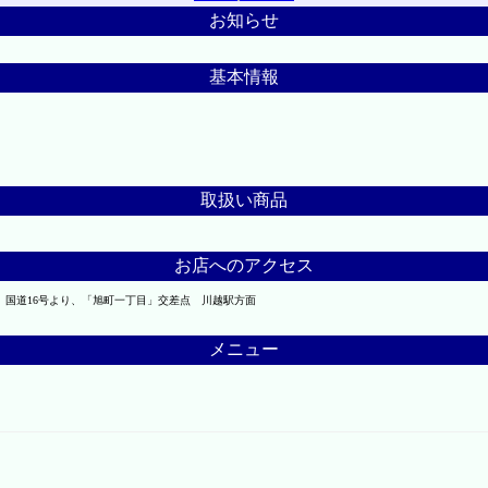
お知らせ
基本情報
取扱い商品
お店へのアクセス
】 国道16号より、「旭町一丁目」交差点 川越駅方面
メニュー