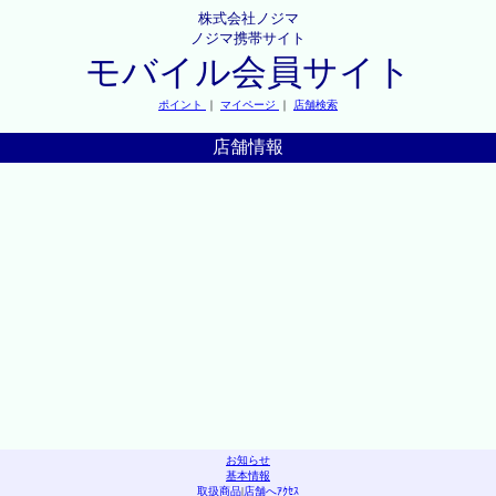
株式会社ノジマ
ノジマ携帯サイト
モバイル会員サイト
ポイント
｜
マイページ
｜
店舗検索
店舗情報
お知らせ
基本情報
取扱商品
|
店舗へｱｸｾｽ