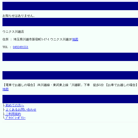
お知らせはありません。
ウニクス川越店
住所 ： 埼玉県川越市新宿町1-17-1 ウニクス川越2F
地図
TEL ：
0492491551
【電車でお越しの場合】 JR川越線・東武東上線「川越駅」下車 徒歩5分 【お車でお越しの場合
地図
├
初めての方へ
├
よくあるお問い合わせ
├
ご利用規約
└
ﾌﾟﾗｲﾊﾞｼｰﾎﾟﾘｼｰ