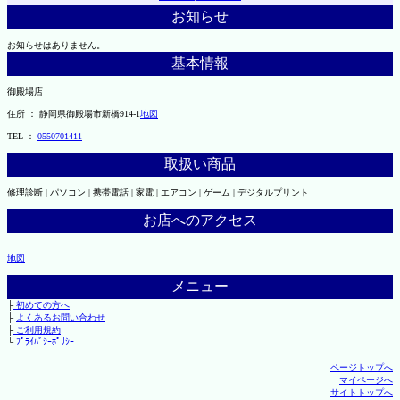
お知らせ
お知らせはありません。
基本情報
御殿場店
住所 ： 静岡県御殿場市新橋914-1
地図
TEL ：
0550701411
取扱い商品
修理診断 | パソコン | 携帯電話 | 家電 | エアコン | ゲーム | デジタルプリント
お店へのアクセス
地図
メニュー
├
初めての方へ
├
よくあるお問い合わせ
├
ご利用規約
└
ﾌﾟﾗｲﾊﾞｼｰﾎﾟﾘｼｰ
ページトップへ
マイページへ
サイトトップへ