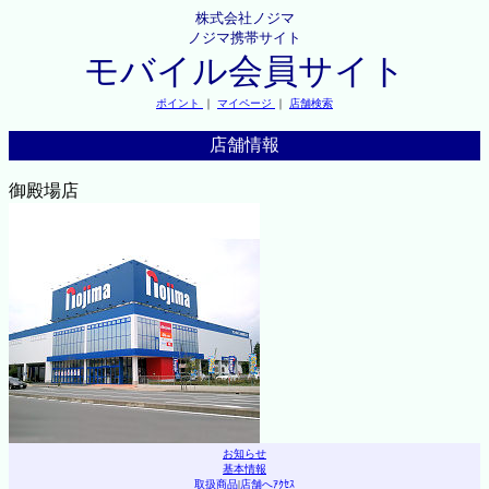
株式会社ノジマ
ノジマ携帯サイト
モバイル会員サイト
ポイント
｜
マイページ
｜
店舗検索
店舗情報
御殿場店
お知らせ
基本情報
取扱商品
|
店舗へｱｸｾｽ