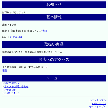
お知らせ
お知らせはありません。
基本情報
蓮田マイン店
住所 ： 蓮田市東5-8-65 蓮田マイン1F
地図
TEL ：
0487651291
取扱い商品
修理診断 | パソコン | 携帯電話 | 家電 | エアコン | ゲーム
お店へのアクセス
ＪＲ東北本線「蓮田駅」東口から徒歩１分
地図
メニュー
├
初めての方へ
├
よくあるお問い合わせ
├
ご利用規約
└
ﾌﾟﾗｲﾊﾞｼｰﾎﾟﾘｼｰ
ページトップへ
マイページへ
サイトトップへ