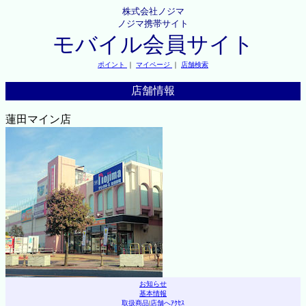
株式会社ノジマ
ノジマ携帯サイト
モバイル会員サイト
ポイント
｜
マイページ
｜
店舗検索
店舗情報
蓮田マイン店
お知らせ
基本情報
取扱商品
|
店舗へｱｸｾｽ