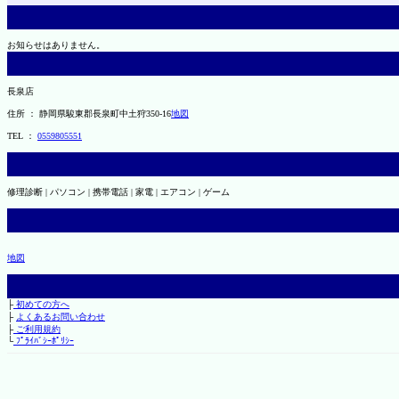
お知らせはありません。
長泉店
住所 ： 静岡県駿東郡長泉町中土狩350-16
地図
TEL ：
0559805551
修理診断 | パソコン | 携帯電話 | 家電 | エアコン | ゲーム
地図
├
初めての方へ
├
よくあるお問い合わせ
├
ご利用規約
└
ﾌﾟﾗｲﾊﾞｼｰﾎﾟﾘｼｰ