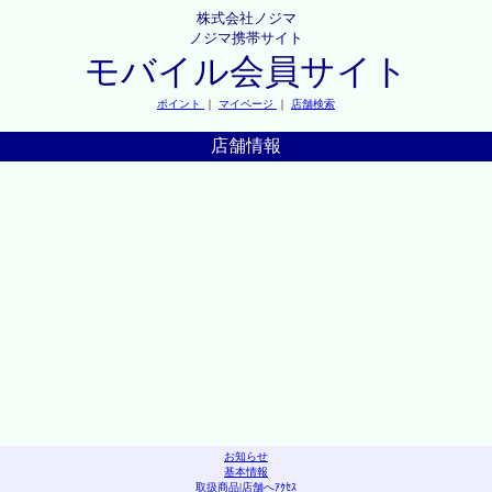
株式会社ノジマ
ノジマ携帯サイト
モバイル会員サイト
ポイント
｜
マイページ
｜
店舗検索
店舗情報
お知らせ
基本情報
取扱商品
|
店舗へｱｸｾｽ