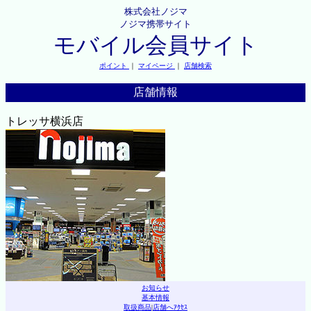
株式会社ノジマ
ノジマ携帯サイト
モバイル会員サイト
ポイント
｜
マイページ
｜
店舗検索
店舗情報
トレッサ横浜店
お知らせ
基本情報
取扱商品
|
店舗へｱｸｾｽ