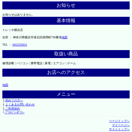
お知らせ
お知らせはありません。
基本情報
トレッサ横浜店
住所 ： 神奈川県横浜市港北区師岡町700番地
地図
TEL ：
0455335631
取扱い商品
修理診断 | パソコン | 携帯電話 | 家電 | エアコン | ゲーム
お店へのアクセス
地図
メニュー
├
初めての方へ
├
よくあるお問い合わせ
├
ご利用規約
└
ﾌﾟﾗｲﾊﾞｼｰﾎﾟﾘｼｰ
ページトップへ
マイページへ
サイトトップへ