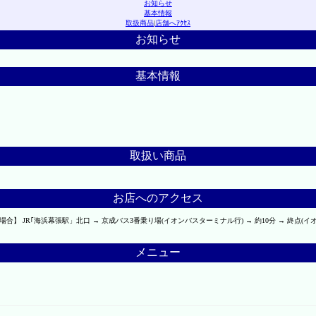
お知らせ
基本情報
取扱商品
|
店舗へｱｸｾｽ
お知らせ
基本情報
取扱い商品
お店へのアクセス
】 JR｢海浜幕張駅」北口 → 京成バス3番乗り場(イオンバスターミナル行) → 約10分 → 終点(イ
メニュー