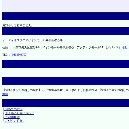
お知らせはありません。
オーディオスクエアイオンモール幕張新都心店
住所 ： 千葉市美浜区豊砂1-6 イオンモール幕張新都心 アクティブモール2Ｆ（ノジマ内）
地図
TEL ：
0433503707
【電車+徒歩でお越しの場合】 JR「海浜幕張駅」南口改札より徒歩約20分 【電車+バスでお越しの場合
地図
├
初めての方へ
├
よくあるお問い合わせ
├
ご利用規約
└
ﾌﾟﾗｲﾊﾞｼｰﾎﾟﾘｼｰ