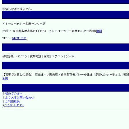
お知らせはありません。
イトーヨーカドー多摩センター店
住所 ： 東京都多摩市落合1丁目44 イトーヨーカドー多摩センター店4階
地図
TEL ：
0423110191
修理診断 | パソコン | 携帯電話 | 家電 | エアコン | ゲーム
【電車でお越しの場合】 京王線・小田急線・多摩都市モノレール各線「多摩センター駅」より徒歩
地図
├
初めての方へ
├
よくあるお問い合わせ
├
ご利用規約
└
ﾌﾟﾗｲﾊﾞｼｰﾎﾟﾘｼｰ