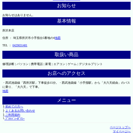
お知らせ
お知らせはありません。
基本情報
所沢本店
住所 ： 埼玉県所沢市小手指台5番地の4
地図
TEL ：
0429031481
取扱い商品
修理診断 | パソコン | 携帯電話 | 家電 | エアコン | ゲーム | デジタルプリント
お店へのアクセス
・西武池袋線「西所沢駅」下車徒歩15分。・西武池袋線「小手指駅」から「大六天経由」のバス
に乗り、「大六天」で下車。
地図
メニュー
├
初めての方へ
├
よくあるお問い合わせ
├
ご利用規約
└
ﾌﾟﾗｲﾊﾞｼｰﾎﾟﾘｼｰ
ページトップへ
マイページへ