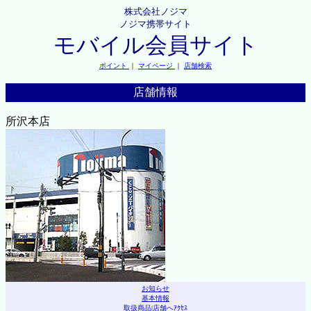
株式会社ノジマ
ノジマ携帯サイト
モバイル会員サイト
ポイント
｜
マイページ
｜
店舗検索
店舗情報
所沢本店
お知らせ
基本情報
取扱商品
|
店舗へｱｸｾｽ