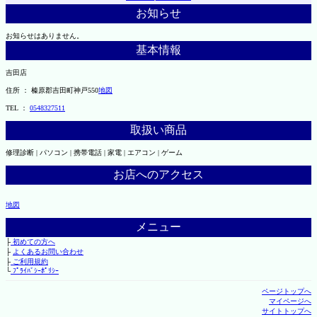
お知らせ
お知らせはありません。
基本情報
吉田店
住所 ： 榛原郡吉田町神戸550
地図
TEL ：
0548327511
取扱い商品
修理診断 | パソコン | 携帯電話 | 家電 | エアコン | ゲーム
お店へのアクセス
地図
メニュー
├
初めての方へ
├
よくあるお問い合わせ
├
ご利用規約
└
ﾌﾟﾗｲﾊﾞｼｰﾎﾟﾘｼｰ
ページトップへ
マイページへ
サイトトップへ