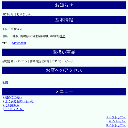
お知らせ
お知らせはありません。
基本情報
トレッサ横浜店
住所 ： 神奈川県横浜市港北区師岡町700番地
地図
TEL ：
0455335631
取扱い商品
修理診断 | パソコン | 携帯電話 | 家電 | エアコン | ゲーム
お店へのアクセス
地図
メニュー
├
初めての方へ
├
よくあるお問い合わせ
├
ご利用規約
└
ﾌﾟﾗｲﾊﾞｼｰﾎﾟﾘｼｰ
ページトップへ
マイページへ
サイトトップへ