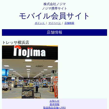
株式会社ノジマ
ノジマ携帯サイト
モバイル会員サイト
ポイント
｜
マイページ
｜
店舗検索
店舗情報
トレッサ横浜店
お知らせ
基本情報
取扱商品
|
店舗へｱｸｾｽ