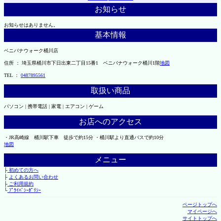
お知らせ
お知らせはありません。
基本情報
ベニバナウォーク桶川店
住所 ： 埼玉県桶川市下日出東二丁目15番1 ベニバナウォーク桶川1階
地図
TEL ：
0487895561
取扱い商品
パソコン | 携帯電話 | 家電 | エアコン | ゲーム
お店へのアクセス
・JR高崎線 桶川駅下車 徒歩で約15分 ・桶川駅より直通バスで約10分
地図
メニュー
├
初めての方へ
├
よくあるお問い合わせ
├
ご利用規約
└
ﾌﾟﾗｲﾊﾞｼｰﾎﾟﾘｼｰ
ページトップへ
マイページへ
サイトトップへ