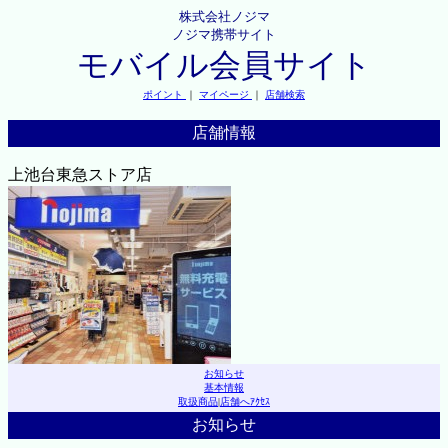
株式会社ノジマ
ノジマ携帯サイト
モバイル会員サイト
ポイント
｜
マイページ
｜
店舗検索
店舗情報
上池台東急ストア店
お知らせ
基本情報
取扱商品
|
店舗へｱｸｾｽ
お知らせ