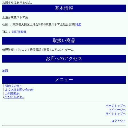
お知らせはありません。
基本情報
上池台東急ストア店
住所 ： 東京都大田区上池台5-23-5東急ストア上池台店2階
地図
TEL ：
0337488081
取扱い商品
修理診断 | パソコン | 携帯電話 | 家電 | エアコン | ゲーム
お店へのアクセス
地図
メニュー
├
初めての方へ
├
よくあるお問い合わせ
├
ご利用規約
└
ﾌﾟﾗｲﾊﾞｼｰﾎﾟﾘｼｰ
ページトップへ
マイページへ
サイトトップへ
ログアウト