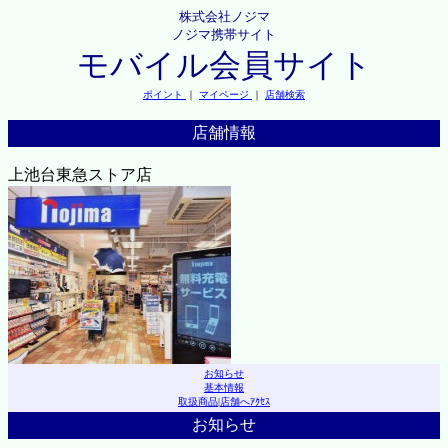
株式会社ノジマ
ノジマ携帯サイト
モバイル会員サイト
ポイント
｜
マイページ
｜
店舗検索
店舗情報
上池台東急ストア店
お知らせ
基本情報
取扱商品
|
店舗へｱｸｾｽ
お知らせ