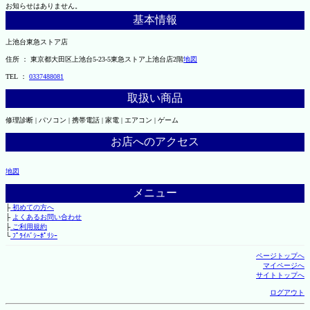
お知らせはありません。
基本情報
上池台東急ストア店
住所 ： 東京都大田区上池台5-23-5東急ストア上池台店2階
地図
TEL ：
0337488081
取扱い商品
修理診断 | パソコン | 携帯電話 | 家電 | エアコン | ゲーム
お店へのアクセス
地図
メニュー
├
初めての方へ
├
よくあるお問い合わせ
├
ご利用規約
└
ﾌﾟﾗｲﾊﾞｼｰﾎﾟﾘｼｰ
ページトップへ
マイページへ
サイトトップへ
ログアウト