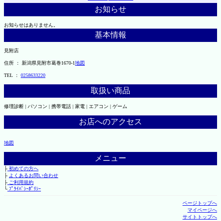
お知らせ
お知らせはありません。
基本情報
見附店
住所 ： 新潟県見附市葛巻1670-1
地図
TEL ：
0258633220
取扱い商品
修理診断 | パソコン | 携帯電話 | 家電 | エアコン | ゲーム
お店へのアクセス
地図
メニュー
├
初めての方へ
├
よくあるお問い合わせ
├
ご利用規約
└
ﾌﾟﾗｲﾊﾞｼｰﾎﾟﾘｼｰ
ページトップへ
マイページへ
サイトトップへ