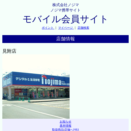
株式会社ノジマ
ノジマ携帯サイト
モバイル会員サイト
ポイント
｜
マイページ
｜
店舗検索
店舗情報
見附店
お知らせ
基本情報
取扱商品
|
店舗へｱｸｾｽ