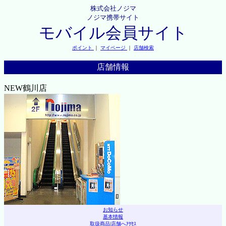
株式会社ノジマ
ノジマ携帯サイト
モバイル会員サイト
ポイント
｜
マイページ
｜
店舗検索
店舗情報
NEW鶴川店
お知らせ
基本情報
取扱商品
|
店舗へｱｸｾｽ