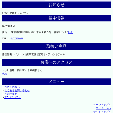
お知らせ
お知らせはありません。
基本情報
NEW鶴川店
住所 ： 東京都町田市能ヶ谷１丁目７番５号 神栄ビル２F
地図
TEL ：
0427376031
取扱い商品
修理診断 | パソコン | 携帯電話 | 家電 | エアコン | ゲーム
お店へのアクセス
・小田急線「鶴川駅」より徒歩すぐ
地図
メニュー
├
初めての方へ
├
よくあるお問い合わせ
├
ご利用規約
└
ﾌﾟﾗｲﾊﾞｼｰﾎﾟﾘｼｰ
ページトップへ
マイページへ
サイトトップへ