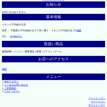
お知らせ
お知らせはありません。
基本情報
イオン八千代緑が丘店
住所 ： 千葉県八千代市緑が丘２丁目１番３ イオン八千代緑が丘３F
地図
TEL ：
0474804711
取扱い商品
修理診断 | パソコン | 携帯電話 | 家電 | エアコン | ゲーム
お店へのアクセス
地図
メニュー
├
初めての方へ
├
よくあるお問い合わせ
├
ご利用規約
└
ﾌﾟﾗｲﾊﾞｼｰﾎﾟﾘｼｰ
ページトップへ
マイページへ
サイトトップへ