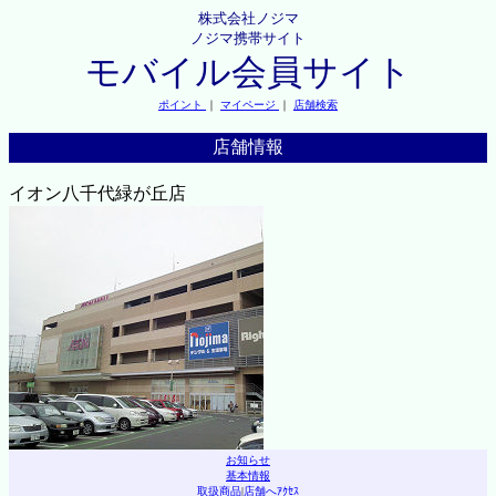
株式会社ノジマ
ノジマ携帯サイト
モバイル会員サイト
ポイント
｜
マイページ
｜
店舗検索
店舗情報
イオン八千代緑が丘店
お知らせ
基本情報
取扱商品
|
店舗へｱｸｾｽ