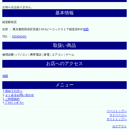
お知らせはありません。
基本情報
経堂駅前店
住所 ： 東京都世田谷区宮坂2-19-5ピーコックストア経堂店B1F
地図
TEL ：
0354262431
取扱い商品
修理診断 | パソコン | 携帯電話 | 家電 | エアコン | ゲーム
お店へのアクセス
地図
メニュー
├
初めての方へ
├
よくあるお問い合わせ
├
ご利用規約
└
ﾌﾟﾗｲﾊﾞｼｰﾎﾟﾘｼｰ
ページトップへ
マイページへ
サイトトップへ
ログアウト