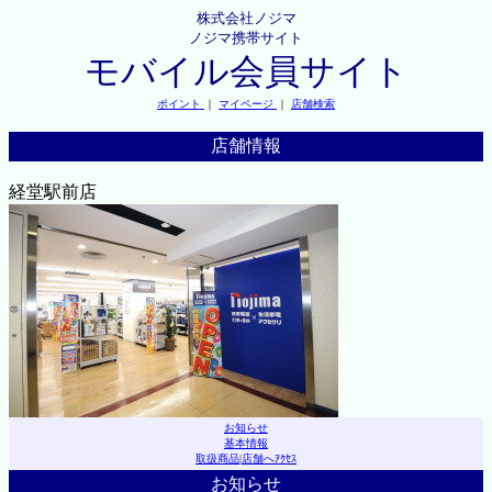
株式会社ノジマ
ノジマ携帯サイト
モバイル会員サイト
ポイント
｜
マイページ
｜
店舗検索
店舗情報
経堂駅前店
お知らせ
基本情報
取扱商品
|
店舗へｱｸｾｽ
お知らせ