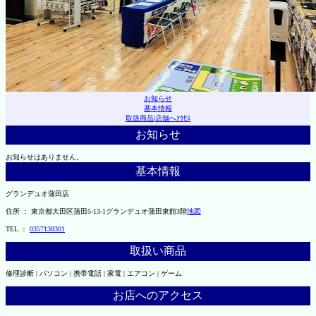
お知らせ
基本情報
取扱商品
|
店舗へｱｸｾｽ
お知らせ
お知らせはありません。
基本情報
グランデュオ蒲田店
住所 ： 東京都大田区蒲田5-13-1グランデュオ蒲田東館3階
地図
TEL ：
0357138301
取扱い商品
修理診断 | パソコン | 携帯電話 | 家電 | エアコン | ゲーム
お店へのアクセス