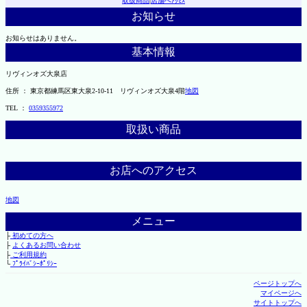
取扱商品
|
店舗へｱｸｾｽ
お知らせ
お知らせはありません。
基本情報
リヴィンオズ大泉店
住所 ： 東京都練馬区東大泉2-10-11 リヴィンオズ大泉4階
地図
TEL ：
0359355972
取扱い商品
お店へのアクセス
地図
メニュー
├
初めての方へ
├
よくあるお問い合わせ
├
ご利用規約
└
ﾌﾟﾗｲﾊﾞｼｰﾎﾟﾘｼｰ
ページトップへ
マイページへ
サイトトップへ