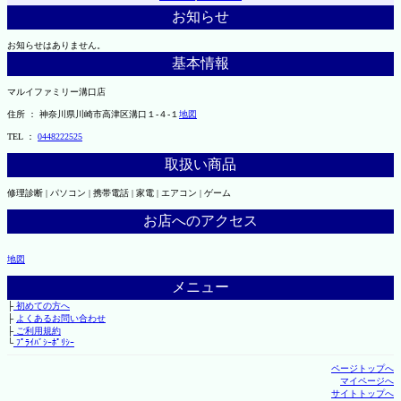
お知らせ
お知らせはありません。
基本情報
マルイファミリー溝口店
住所 ： 神奈川県川崎市高津区溝口１-４-１
地図
TEL ：
0448222525
取扱い商品
修理診断 | パソコン | 携帯電話 | 家電 | エアコン | ゲーム
お店へのアクセス
地図
メニュー
├
初めての方へ
├
よくあるお問い合わせ
├
ご利用規約
└
ﾌﾟﾗｲﾊﾞｼｰﾎﾟﾘｼｰ
ページトップへ
マイページへ
サイトトップへ