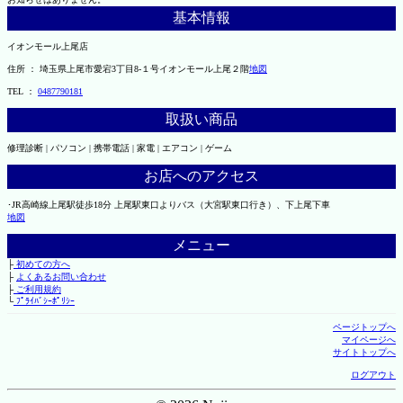
基本情報
イオンモール上尾店
住所 ： 埼玉県上尾市愛宕3丁目8-１号イオンモール上尾２階
地図
TEL ：
0487790181
取扱い商品
修理診断 | パソコン | 携帯電話 | 家電 | エアコン | ゲーム
お店へのアクセス
･JR高崎線上尾駅徒歩18分 上尾駅東口よりバス（大宮駅東口行き）、下上尾下車
地図
メニュー
├
初めての方へ
├
よくあるお問い合わせ
├
ご利用規約
└
ﾌﾟﾗｲﾊﾞｼｰﾎﾟﾘｼｰ
ページトップへ
マイページへ
サイトトップへ
ログアウト