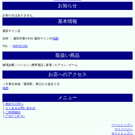
お知らせ
お知らせはありません。
基本情報
蓮田マイン店
住所 ： 蓮田市東5-8-65 蓮田マイン1F
地図
TEL ：
0487651291
取扱い商品
修理診断 | パソコン | 携帯電話 | 家電 | エアコン | ゲーム
お店へのアクセス
ＪＲ東北本線「蓮田駅」東口から徒歩１分
地図
メニュー
├
初めての方へ
├
よくあるお問い合わせ
├
ご利用規約
└
ﾌﾟﾗｲﾊﾞｼｰﾎﾟﾘｼｰ
ページトップへ
マイページへ
サイトトップへ