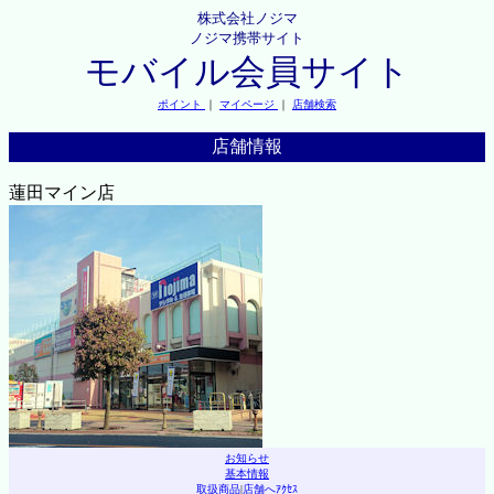
株式会社ノジマ
ノジマ携帯サイト
モバイル会員サイト
ポイント
｜
マイページ
｜
店舗検索
店舗情報
蓮田マイン店
お知らせ
基本情報
取扱商品
|
店舗へｱｸｾｽ