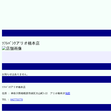
ｿﾌﾄﾊﾞﾝｸアリオ橋本店
お知らせはありません。
ｿﾌﾄﾊﾞﾝｸアリオ橋本店
住所 ： 神奈川県相模原市緑区大山町1-22 アリオ橋本2F
地図
TEL ：
0427755770