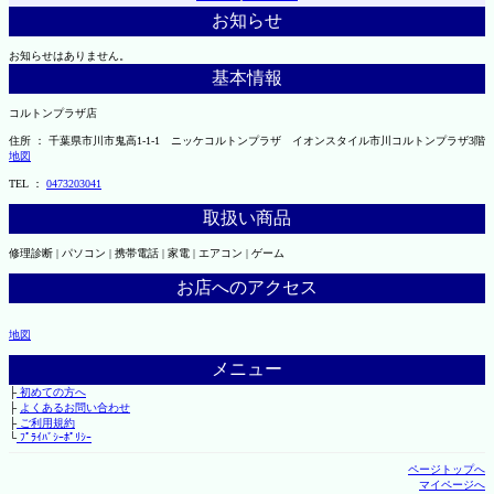
お知らせ
お知らせはありません。
基本情報
コルトンプラザ店
住所 ： 千葉県市川市鬼高1-1-1 ニッケコルトンプラザ イオンスタイル市川コルトンプラザ3階
地図
TEL ：
0473203041
取扱い商品
修理診断 | パソコン | 携帯電話 | 家電 | エアコン | ゲーム
お店へのアクセス
地図
メニュー
├
初めての方へ
├
よくあるお問い合わせ
├
ご利用規約
└
ﾌﾟﾗｲﾊﾞｼｰﾎﾟﾘｼｰ
ページトップへ
マイページへ