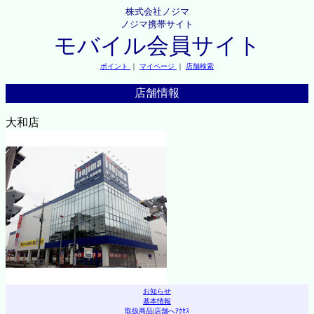
株式会社ノジマ
ノジマ携帯サイト
モバイル会員サイト
ポイント
｜
マイページ
｜
店舗検索
店舗情報
大和店
お知らせ
基本情報
取扱商品
|
店舗へｱｸｾｽ