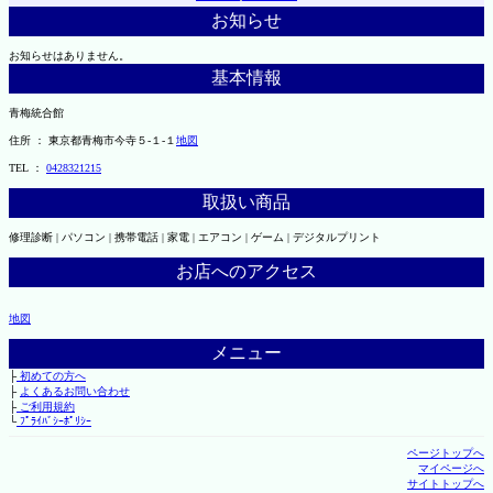
お知らせ
お知らせはありません。
基本情報
青梅統合館
住所 ： 東京都青梅市今寺５-１-１
地図
TEL ：
0428321215
取扱い商品
修理診断 | パソコン | 携帯電話 | 家電 | エアコン | ゲーム | デジタルプリント
お店へのアクセス
地図
メニュー
├
初めての方へ
├
よくあるお問い合わせ
├
ご利用規約
└
ﾌﾟﾗｲﾊﾞｼｰﾎﾟﾘｼｰ
ページトップへ
マイページへ
サイトトップへ