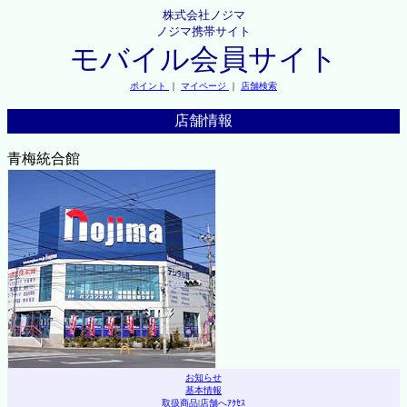
株式会社ノジマ
ノジマ携帯サイト
モバイル会員サイト
ポイント
｜
マイページ
｜
店舗検索
店舗情報
青梅統合館
お知らせ
基本情報
取扱商品
|
店舗へｱｸｾｽ