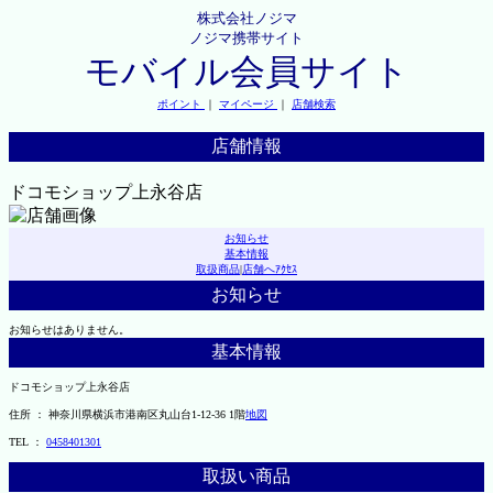
株式会社ノジマ
ノジマ携帯サイト
モバイル会員サイト
ポイント
｜
マイページ
｜
店舗検索
店舗情報
ドコモショップ上永谷店
お知らせ
基本情報
取扱商品
|
店舗へｱｸｾｽ
お知らせ
お知らせはありません。
基本情報
ドコモショップ上永谷店
住所 ： 神奈川県横浜市港南区丸山台1-12-36 1階
地図
TEL ：
0458401301
取扱い商品