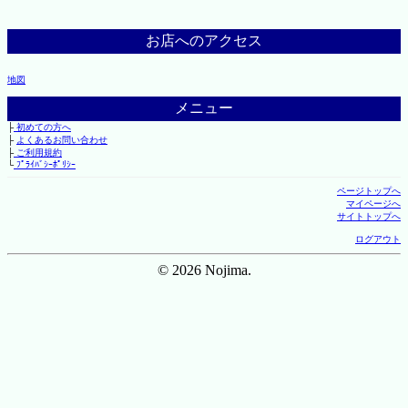
お店へのアクセス
地図
メニュー
├
初めての方へ
├
よくあるお問い合わせ
├
ご利用規約
└
ﾌﾟﾗｲﾊﾞｼｰﾎﾟﾘｼｰ
ページトップへ
マイページへ
サイトトップへ
ログアウト
© 2026 Nojima.