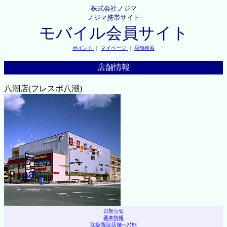
株式会社ノジマ
ノジマ携帯サイト
モバイル会員サイト
ポイント
｜
マイページ
｜
店舗検索
店舗情報
八潮店(フレスポ八潮)
お知らせ
基本情報
取扱商品
|
店舗へｱｸｾｽ