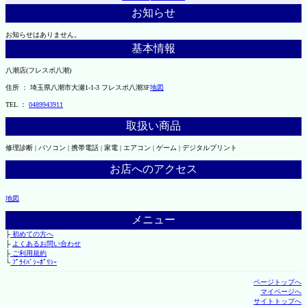
お知らせ
お知らせはありません。
基本情報
八潮店(フレスポ八潮)
住所 ： 埼玉県八潮市大瀬1-1-3 フレスポ八潮3F
地図
TEL ：
0489943911
取扱い商品
修理診断 | パソコン | 携帯電話 | 家電 | エアコン | ゲーム | デジタルプリント
お店へのアクセス
地図
メニュー
├
初めての方へ
├
よくあるお問い合わせ
├
ご利用規約
└
ﾌﾟﾗｲﾊﾞｼｰﾎﾟﾘｼｰ
ページトップへ
マイページへ
サイトトップへ