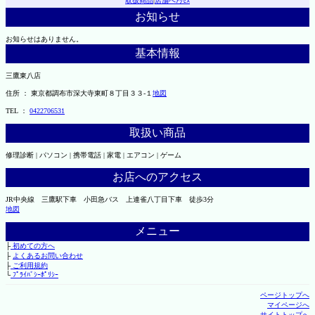
取扱商品
|
店舗へｱｸｾｽ
お知らせ
お知らせはありません。
基本情報
三鷹東八店
住所 ： 東京都調布市深大寺東町８丁目３３-１
地図
TEL ：
0422706531
取扱い商品
修理診断 | パソコン | 携帯電話 | 家電 | エアコン | ゲーム
お店へのアクセス
JR中央線 三鷹駅下車 小田急バス 上連雀八丁目下車 徒歩3分
地図
メニュー
├
初めての方へ
├
よくあるお問い合わせ
├
ご利用規約
└
ﾌﾟﾗｲﾊﾞｼｰﾎﾟﾘｼｰ
ページトップへ
マイページへ
サイトトップへ