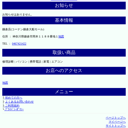
お知らせ
お知らせはありません。
基本情報
鎌倉店(コーナン鎌倉大船モール)
住所 ： 神奈川県鎌倉市岡本１１８８番地１
地図
TEL ：
0467421422
取扱い商品
修理診断 | パソコン | 携帯電話 | 家電 | エアコン
お店へのアクセス
地図
メニュー
├
初めての方へ
├
よくあるお問い合わせ
├
ご利用規約
└
ﾌﾟﾗｲﾊﾞｼｰﾎﾟﾘｼｰ
ページトップへ
マイページへ
サイトトップへ