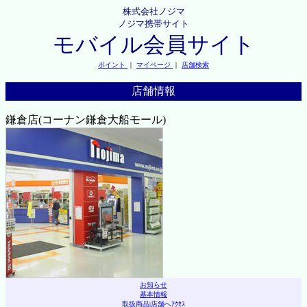
株式会社ノジマ
ノジマ携帯サイト
モバイル会員サイト
ポイント
｜
マイページ
｜
店舗検索
店舗情報
鎌倉店(コーナン鎌倉大船モール)
お知らせ
基本情報
取扱商品
|
店舗へｱｸｾｽ