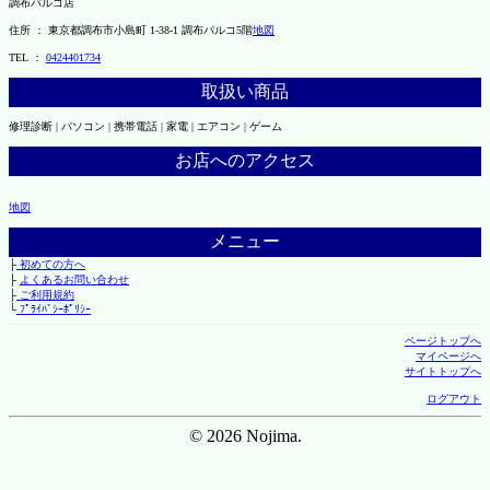
調布パルコ店
住所 ： 東京都調布市小島町 1-38-1 調布パルコ5階
地図
TEL ：
0424401734
取扱い商品
修理診断 | パソコン | 携帯電話 | 家電 | エアコン | ゲーム
お店へのアクセス
地図
メニュー
├
初めての方へ
├
よくあるお問い合わせ
├
ご利用規約
└
ﾌﾟﾗｲﾊﾞｼｰﾎﾟﾘｼｰ
ページトップへ
マイページへ
サイトトップへ
ログアウト
© 2026 Nojima.