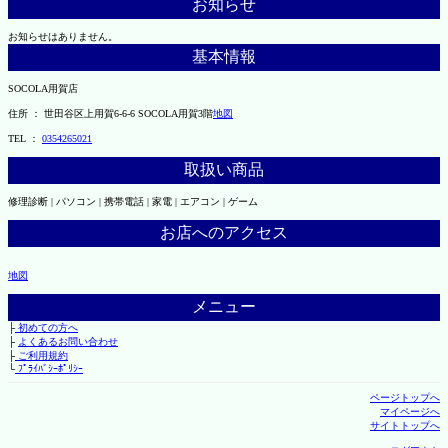
お知らせ
お知らせはありません。
基本情報
SOCOLA用賀店
住所 ： 世田谷区上用賀6-6-6 SOCOLA用賀3階
地図
TEL ：
0354265021
取扱い商品
修理診断 | パソコン | 携帯電話 | 家電 | エアコン | ゲーム
お店へのアクセス
地図
メニュー
├
初めての方へ
├
よくあるお問い合わせ
├
ご利用規約
└
ﾌﾟﾗｲﾊﾞｼｰﾎﾟﾘｼｰ
ページトップへ
マイページへ
サイトトップへ