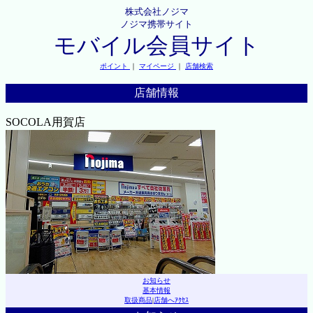
株式会社ノジマ
ノジマ携帯サイト
モバイル会員サイト
ポイント
｜
マイページ
｜
店舗検索
店舗情報
SOCOLA用賀店
お知らせ
基本情報
取扱商品
|
店舗へｱｸｾｽ