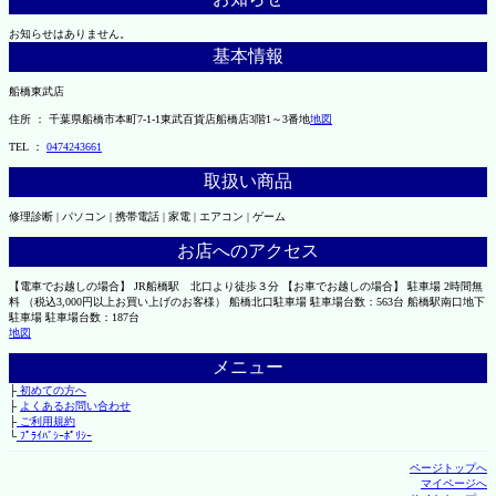
お知らせはありません。
基本情報
船橋東武店
住所 ： 千葉県船橋市本町7-1-1東武百貨店船橋店3階1～3番地
地図
TEL ：
0474243661
取扱い商品
修理診断 | パソコン | 携帯電話 | 家電 | エアコン | ゲーム
お店へのアクセス
【電車でお越しの場合】 JR船橋駅 北口より徒歩３分 【お車でお越しの場合】 駐車場 2時間無
料 （税込3,000円以上お買い上げのお客様） 船橋北口駐車場 駐車場台数：563台 船橋駅南口地下
駐車場 駐車場台数：187台
地図
メニュー
├
初めての方へ
├
よくあるお問い合わせ
├
ご利用規約
└
ﾌﾟﾗｲﾊﾞｼｰﾎﾟﾘｼｰ
ページトップへ
マイページへ