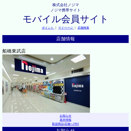
株式会社ノジマ
ノジマ携帯サイト
モバイル会員サイト
ポイント
｜
マイページ
｜
店舗検索
店舗情報
船橋東武店
お知らせ
基本情報
取扱商品
|
店舗へｱｸｾｽ
お知らせ