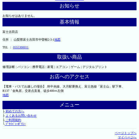
お知らせ
お知らせはありません。
基本情報
富士吉田店
住所 ： 山梨県富士吉田市中曽根2-3-1
地図
TEL ：
0555300011
取扱い商品
修理診断 | パソコン | 携帯電話 | 家電 | エアコン | ゲーム | デジタルプリント
お店へのアクセス
【電車・バスでお越しの場合】 JR中央線、大月駅乗換え、富士急線「富士山」駅下車、
R137「金鳥居」交差点直進、徒歩400ｍ左側
地図
メニュー
├
初めての方へ
├
よくあるお問い合わせ
├
ご利用規約
└
ﾌﾟﾗｲﾊﾞｼｰﾎﾟﾘｼｰ
ページトップへ
マイページへ