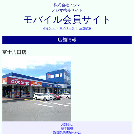
株式会社ノジマ
ノジマ携帯サイト
モバイル会員サイト
ポイント
｜
マイページ
｜
店舗検索
店舗情報
富士吉田店
お知らせ
基本情報
取扱商品
|
店舗へｱｸｾｽ