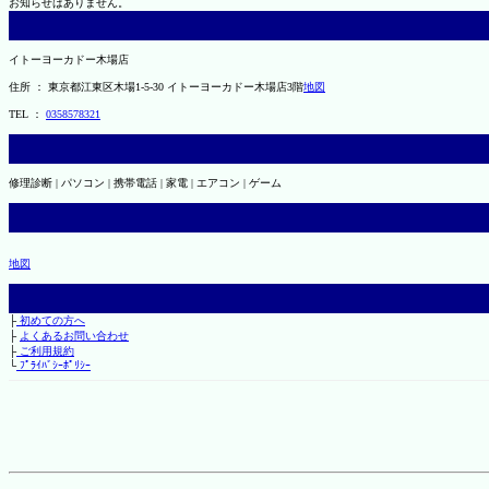
お知らせはありません。
イトーヨーカドー木場店
住所 ： 東京都江東区木場1-5-30 イトーヨーカドー木場店3階
地図
TEL ：
0358578321
修理診断 | パソコン | 携帯電話 | 家電 | エアコン | ゲーム
地図
├
初めての方へ
├
よくあるお問い合わせ
├
ご利用規約
└
ﾌﾟﾗｲﾊﾞｼｰﾎﾟﾘｼｰ