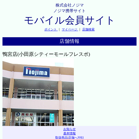
株式会社ノジマ
ノジマ携帯サイト
モバイル会員サイト
ポイント
｜
マイページ
｜
店舗検索
店舗情報
鴨宮店(小田原シティーモールフレスポ)
お知らせ
基本情報
取扱商品
|
店舗へｱｸｾｽ