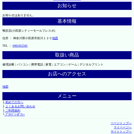
お知らせ
お知らせはありません。
基本情報
鴨宮店(小田原シティーモールフレスポ)
住所 ： 神奈川県小田原市前川１２０
地図
TEL ：
0465452345
取扱い商品
修理診断 | パソコン | 携帯電話 | 家電 | エアコン | ゲーム | デジタルプリント
お店へのアクセス
地図
メニュー
├
初めての方へ
├
よくあるお問い合わせ
├
ご利用規約
└
ﾌﾟﾗｲﾊﾞｼｰﾎﾟﾘｼｰ
ページトップへ
マイページへ
サイトトップへ