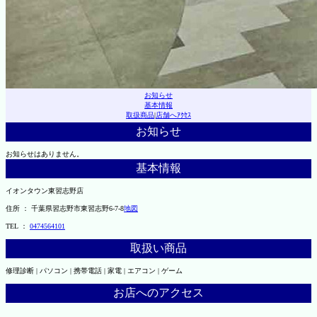
お知らせ
基本情報
取扱商品
|
店舗へｱｸｾｽ
お知らせ
お知らせはありません。
基本情報
イオンタウン東習志野店
住所 ： 千葉県習志野市東習志野6-7-8
地図
TEL ：
0474564101
取扱い商品
修理診断 | パソコン | 携帯電話 | 家電 | エアコン | ゲーム
お店へのアクセス