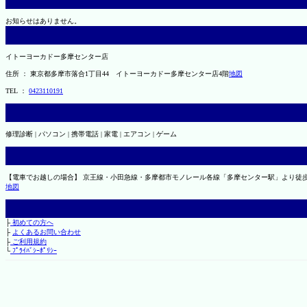
お知らせはありません。
イトーヨーカドー多摩センター店
住所 ： 東京都多摩市落合1丁目44 イトーヨーカドー多摩センター店4階
地図
TEL ：
0423110191
修理診断 | パソコン | 携帯電話 | 家電 | エアコン | ゲーム
【電車でお越しの場合】 京王線・小田急線・多摩都市モノレール各線「多摩センター駅」より徒歩
地図
├
初めての方へ
├
よくあるお問い合わせ
├
ご利用規約
└
ﾌﾟﾗｲﾊﾞｼｰﾎﾟﾘｼｰ