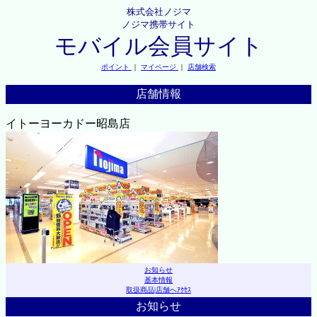
株式会社ノジマ
ノジマ携帯サイト
モバイル会員サイト
ポイント
｜
マイページ
｜
店舗検索
店舗情報
イトーヨーカドー昭島店
お知らせ
基本情報
取扱商品
|
店舗へｱｸｾｽ
お知らせ