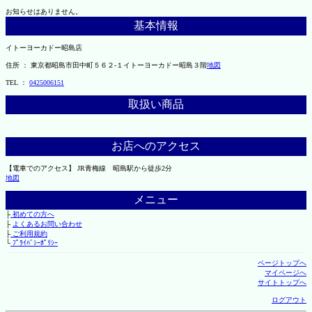
お知らせはありません。
基本情報
イトーヨーカドー昭島店
住所 ： 東京都昭島市田中町５６２-１イトーヨーカドー昭島３階
地図
TEL ：
0425006151
取扱い商品
お店へのアクセス
【電車でのアクセス】 JR青梅線 昭島駅から徒歩2分
地図
メニュー
├
初めての方へ
├
よくあるお問い合わせ
├
ご利用規約
└
ﾌﾟﾗｲﾊﾞｼｰﾎﾟﾘｼｰ
ページトップへ
マイページへ
サイトトップへ
ログアウト