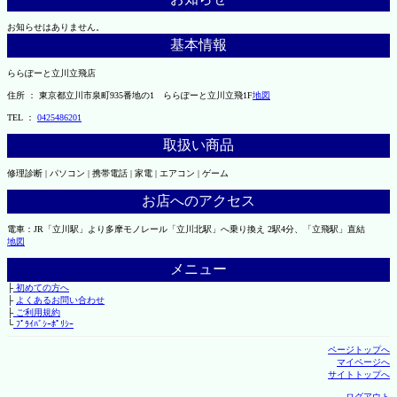
お知らせはありません。
基本情報
ららぽーと立川立飛店
住所 ： 東京都立川市泉町935番地の1 ららぽーと立川立飛1F
地図
TEL ：
0425486201
取扱い商品
修理診断 | パソコン | 携帯電話 | 家電 | エアコン | ゲーム
お店へのアクセス
電車：JR「立川駅」より多摩モノレール「立川北駅」へ乗り換え 2駅4分、「立飛駅」直結
地図
メニュー
├
初めての方へ
├
よくあるお問い合わせ
├
ご利用規約
└
ﾌﾟﾗｲﾊﾞｼｰﾎﾟﾘｼｰ
ページトップへ
マイページへ
サイトトップへ
ログアウト