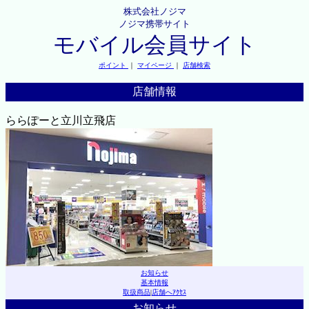
株式会社ノジマ
ノジマ携帯サイト
モバイル会員サイト
ポイント
｜
マイページ
｜
店舗検索
店舗情報
ららぽーと立川立飛店
お知らせ
基本情報
取扱商品
|
店舗へｱｸｾｽ
お知らせ