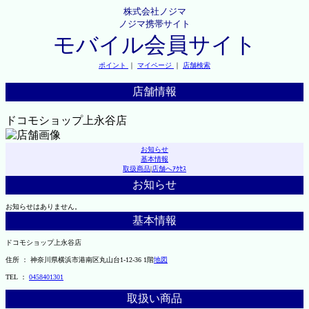
株式会社ノジマ
ノジマ携帯サイト
モバイル会員サイト
ポイント
｜
マイページ
｜
店舗検索
店舗情報
ドコモショップ上永谷店
お知らせ
基本情報
取扱商品
|
店舗へｱｸｾｽ
お知らせ
お知らせはありません。
基本情報
ドコモショップ上永谷店
住所 ： 神奈川県横浜市港南区丸山台1-12-36 1階
地図
TEL ：
0458401301
取扱い商品