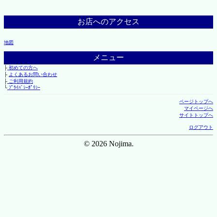
お店へのアクセス
地図
メニュー
├
初めての方へ
├
よくあるお問い合わせ
├
ご利用規約
└
ﾌﾟﾗｲﾊﾞｼｰﾎﾟﾘｼｰ
ページトップへ
マイページへ
サイトトップへ
ログアウト
© 2026 Nojima.